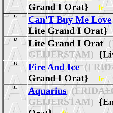
Grand I Orat}
fr
12
Can'T Buy Me Love
Lite Grand I Orat
13
Lite Grand I Orat
(
GEIJERSTAM)
{L
14
Fire And Ice
(FRID
Grand I Orat}
fr
15
Aquarius
(FRIDA+C
GEIJERSTAM)
{Eng
Orat}