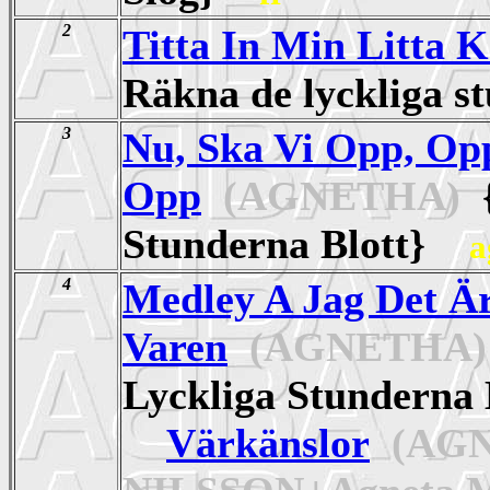
2
Titta In Min Litta K
Räkna de lyckliga 
3
Nu, Ska Vi Opp, Op
Opp
(AGNETHA)
{
Stunderna Blott}
a
4
Medley A Jag Det Är
Varen
(AGNETHA)
Lyckliga Stundern
Värkänslor
(AGN