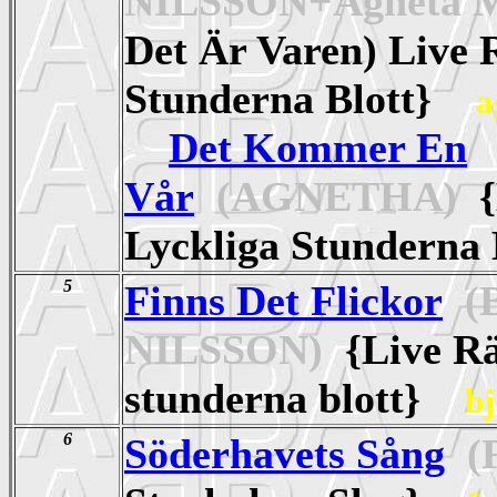
NILSSON+Agneta
Det Är Varen) Live 
Stunderna Blott}
a
Det Kommer En
Vår
(AGNETHA)
{
Lyckliga Stundern
5
Finns Det Flickor
(B
NILSSON)
{Live Rä
stunderna blott}
bj
6
Söderhavets Sång
(