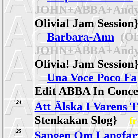
JOHN+ABBA+Andy
Olivia! Jam Sessi
Barbara-Ann
(Ol
JOHN+ABBA+Andy
Olivia! Jam Sessi
Una Voce Poco Fa
Edit ABBA In Con
24
Att Älska I Varens T
Stenkakan Slog}
fr
25
Sangen Om Langfar