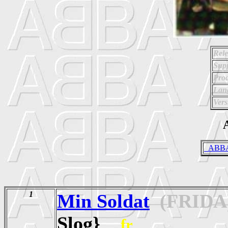
Rele
Supp
Prod
Lan
Vers
A
_ABBA 
1
Min Soldat
(FRIDA
Slog}
fr