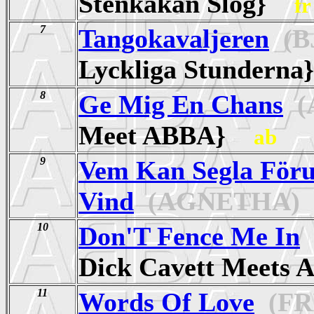
Stenkakan Slog}
fr
7
Tangokavaljeren
(B
Lyckliga Stunder
8
Ge Mig En Chans
(
Meet ABBA}
ab
9
Vem Kan Segla Föru
Vind
(AGNETHA)
10
Don'T Fence Me In
Dick Cavett Meet
11
Words Of Love
(FR