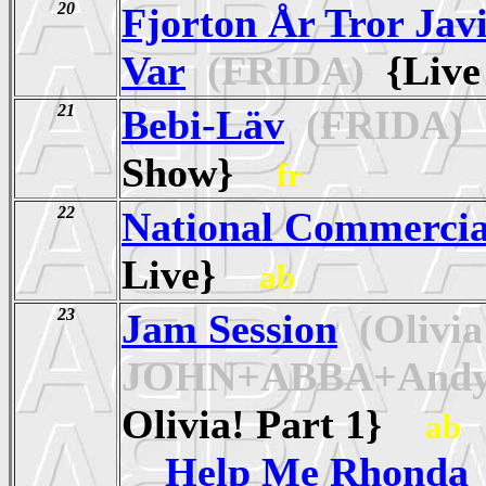
20
Fjorton År Tror Javi
Var
(FRIDA)
{Live
21
Bebi-Läv
(FRIDA)
{
Show}
fr
22
National Commercia
Live}
ab
23
Jam Session
(Olivi
JOHN+ABBA+Andy
Olivia! Part 1}
ab
Help Me Rhonda