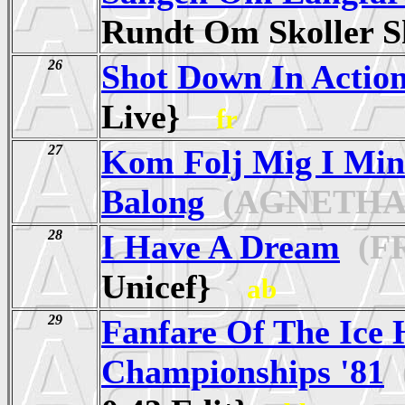
Rundt Om Skoller
26
Shot Down In Actio
Live}
fr
27
Kom Folj Mig I Min
Balong
(AGNETHA
28
I Have A Dream
(FR
Unicef}
ab
29
Fanfare Of The Ice
Championships '81