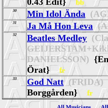
0.43 Edit}
bb
30
Min Idol Ända
(AG
31
Ja Må Hon Leva
(A
32
Beatles Medley
(Cla
GEIJERSTAM+Kik
DANIELSSON)
{Eng
Örat}
fr
33
God Natt
(FRIDA)
Borggården}
fr
All Musicians
Al