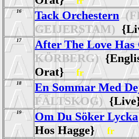
fr
16
Tack Orchestern
(FR
GEIJERSTAM)
{Li
17
After The Love Has
KÖRBERG)
{Englis
Orat}
fr
18
En Sommar Med De
FÄLTSKOG)
{Liv
19
Om Du Söker Lycka
Hos Hagge}
fr