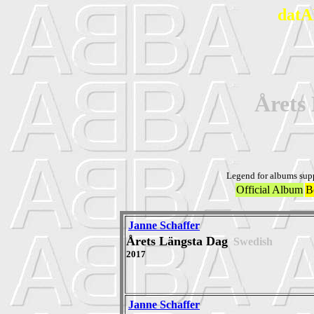
datA
Årets
Legend for albums sup
Official Album
B
Janne Schaffer
Årets Längsta Dag
Swedish
2017
Janne Schaffer