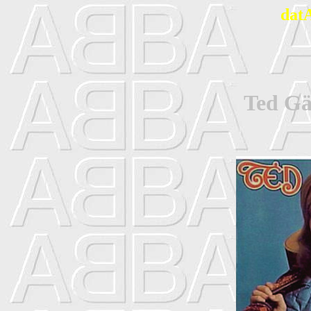
dat
Ted Gä