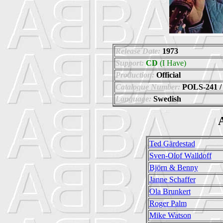
Release Date:
1973
Support:
CD
(I Have)
Production:
Official
Catalogue Number:
POLS-241 / 8
Language:
Swedish
A
Ted Gärdestad
Sven-Olof Walldoff
Björn & Benny
Janne Schaffer
Ola Brunkert
Roger Palm
Mike Watson