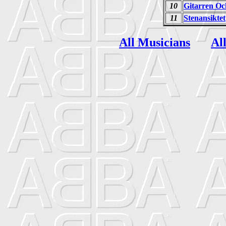
10
Gitarren Oc
11
Stenansiktet
All Musicians
Al