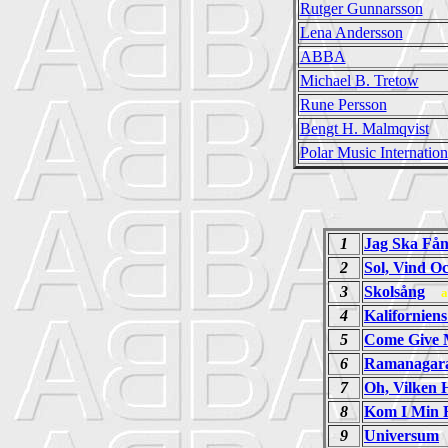
Rutger Gunnarsson
Lena Andersson
ABBA
Michael B. Tretow
Rune Persson
Bengt H. Malmqvist
Polar Music Internation
1
Jag Ska Få
2
Sol, Vind O
3
Skolsång
a
4
Kalifornien
5
Come Give 
6
Ramanagar
7
Oh, Vilken 
8
Kom I Min F
9
Universum