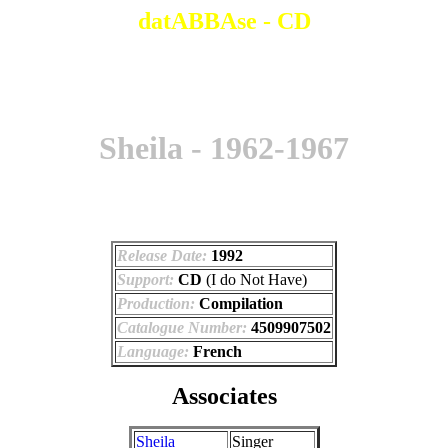
datABBAse - CD
Sheila - 1962-1967
Release Date:
1992
Support:
CD
(I do Not Have)
Production:
Compilation
Catalogue Number:
4509907502
Language:
French
Associates
Sheila
Singer