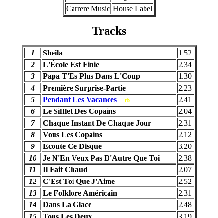
Carrere Music
House Label
Tracks
1
Sheila
1.52
2
L'École Est Finie
2.34
3
Papa T'Es Plus Dans L'Coup
1.30
4
Première Surprise-Partie
2.23
5
Pendant Les Vacances
2.41
tb
6
Le Sifflet Des Copains
2.04
7
Chaque Instant De Chaque Jour
2.31
8
Vous Les Copains
2.12
9
Ecoute Ce Disque
3.20
10
Je N'En Veux Pas D'Autre Que Toi
2.38
11
Il Fait Chaud
2.07
12
C'Est Toi Que J'Aime
2.52
13
Le Folklore Américain
2.31
14
Dans La Glace
2.48
15
Tous Les Deux
3.19