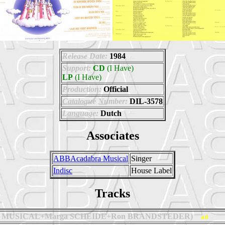
Release Date:
1984
Support:
CD
(I Have)
LP
(I Have)
Production:
Official
Catalogue Number:
DIL-3578
Language:
Dutch
Associates
ABBAcadabra Musical
Singer
Indisc
House Label
Tracks
MUSICAL+Marga SCHEIDE+Ron BRANDSTEDER)
ad