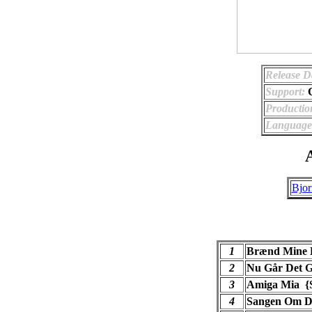
Release D
Support:
Productio
Language
A
Bjo
1
Brænd Mine 
2
Nu Går Det 
3
Amiga Mia {
4
Sangen Om D