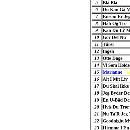
5
Blå Blå
6
Du Kan Gå Me
7
Ensom Er Je
8
Håb Og Tro
9
Kan Du Li' M
10
Gör Det Nu
11
Tårer
12
Ingen
13
Otte Dage
14
Vi Som Holde
15
Marianne
h
16
Alt I Mit Liv
17
Du Skal Ikke
18
Jeg Byder D
19
En U-Båd De
20
Hvis Du Tror
21
Nu Ta'R Jeg 
22
Goodnight M
23
Hjemme I En