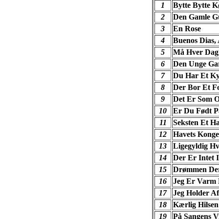
1
Bytte Bytte 
2
Den Gamle Gu
3
En Rose
4
Buenos Dias,
5
Må Hver Dag
6
Den Unge Ga
7
Du Har Et Ky
8
Der Bor Et Fo
9
Det Er Som O
10
Er Du Født P
11
Seksten Et Ha
12
Havets Konge
13
Ligegyldig H
14
Der Er Intet
15
Drømmen Der 
16
Jeg Er Varm 
17
Jeg Holder Af
18
Kærlig Hilsen
19
På Sangens V