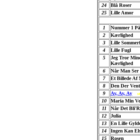
24
Blå Roser
25
Lille Amor
1
Nummer 1 På
2
Kærlighed
3
Lille Sommer
4
Lille Fugl
5
Jeg Tror Min
Kærlighed
6
Når Man Ser 
7
Et Billede Af
8
Den Der Vent
9
Ay, Ay, Ay
st
10
Maria Min V
11
Når Det Bli'
12
Julia
13
En Lille Gyld
14
Ingen Kan El
15
Rosen