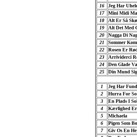
16
Jeg Har Uheld
17
Mini Midi Ma
18
Alt Er Så Skø
19
Alt Det Med 
20
Nagga Di Na
21
Sommer Kom 
22
Rosen Er Rø
23
Arrividerci R
24
Den Glade V
25
Din Mund Sig
1
Jeg Har Funde
2
Hurra For S
3
En Plads I So
4
Kærlighed Er
5
Michaela
6
Pigen Som Bo
7
Giv Os En He