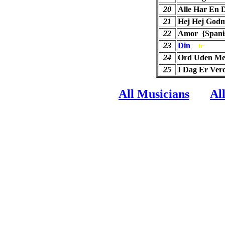
20
Alle Har En
21
Hej Hej God
22
Amor {Spani
23
Din
fr
24
Ord Uden Me
25
I Dag Er Ver
All Musicians
Al