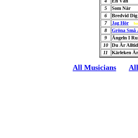
4
En Vän
5
Som När
6
Bredvid Dig
7
Jag Hör
ba
8
Gröna Små 
9
Ängeln I R
10
Du Är Allti
11
Kärleken Ä
All Musicians
Al