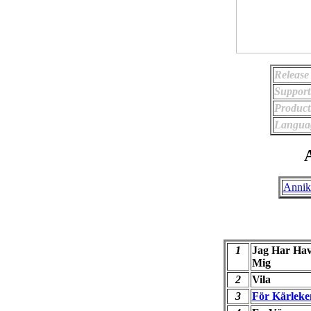
Release
Support
Product
Langua
A
Annik
1
Jag Har Hav
Mig
2
Vila
3
För Kärleke