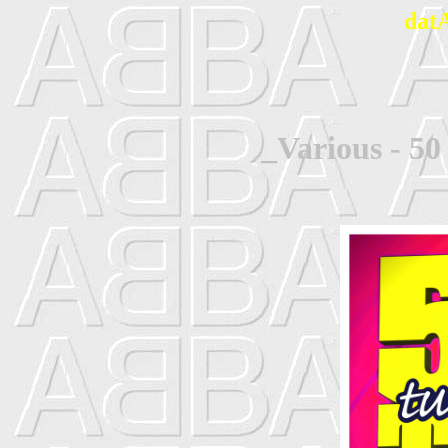
dat
_Various - 50