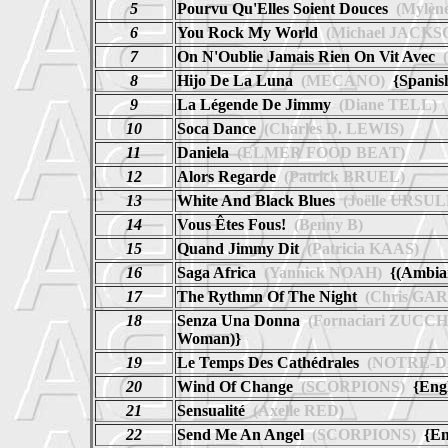
5
Pourvu Qu'Elles Soient Douces
(Mylèn
6
You Rock My World
(Michael JACKS
7
On N'Oublie Jamais Rien On Vit Avec
(
8
Hijo De La Luna
(MECANO)
{Spanis
9
La Légende De Jimmy
(Diane TELL)
10
Soca Dance
(Charles D. LEWIS)
11
Daniela
(ELMER FOOD BEAT)
12
Alors Regarde
(Patrick BRUEL)
13
White And Black Blues
(Joëlle URSUL
14
Vous Êtes Fous!
(Benny B)
15
Quand Jimmy Dit
(Patricia KAAS)
16
Saga Africa
(Yannick NOAH)
{(Ambian
17
The Rythmn Of The Night
(Chris GAR
18
Senza Una Donna
(Fornaciari ZUCC
Woman)}
19
Le Temps Des Cathédrales
(NOTRE-D
20
Wind Of Change
(SCORPIONS)
{Engl
21
Sensualité
(Axelle RED)
22
Send Me An Angel
(SCORPIONS)
{Eng