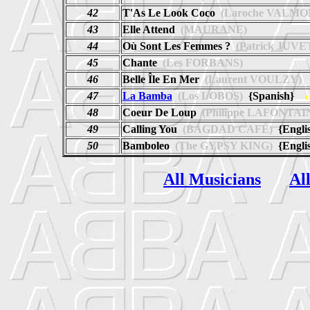
42
T'As Le Look Coco
(Laroche VALMO
43
Elle Attend
(MAURANE)
44
Où Sont Les Femmes ?
(Patrick JUVE
45
Chante
(Les FORBANS)
46
Belle Île En Mer
(Laurent VOULZY)
47
La Bamba
(Los LOBOS)
{Spanish}
c
48
Coeur De Loup
(Philippe LAFONTAI
49
Calling You
(BAGDAD CAFÉ)
{Engli
50
Bamboleo
(The GYPSY KING)
{Engli
All Musicians
Al