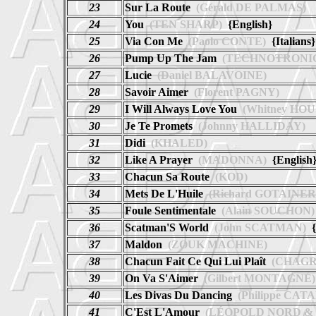
23
Sur La Route
(Gérald DE PALMAS)
24
You
(TEN SHARP)
{English}
25
Via Con Me
(Paolo CONTE)
{Italians}
26
Pump Up The Jam
(TECHNOTRONI
27
Lucie
(Daniel BALAVOINE)
28
Savoir Aimer
(Florent PAGNY)
29
I Will Always Love You
(Whitney HO
30
Je Te Promets
(Johnny HALLIDAY)
31
Didi
(KHALED)
32
Like A Prayer
(MADONNA)
{English
33
Chacun Sa Route
(KOD)
34
Mets De L'Huile
(Richard GOTAINER
35
Foule Sentimentale
(Alain SOUCHON)
36
Scatman'S World
(John SCATMAN)
{
37
Maldon
(ZOUK MACHINE)
38
Chacun Fait Ce Qui Lui Plaît
(CHAGR
39
On Va S'Aimer
(Gilbert MONTAGNÉ)
40
Les Divas Du Dancing
(Philippe CAT
41
C'Est L'Amour
(LÉOPOLD NORD & 