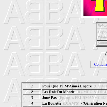
Relea
Suppo
Produ
Langu
A
_Compilat
1
Pour Que Tu M'Aimes Ençore
(Céline
2
Les Rois Du Monde
(ROMÉO & JULI
3
Joue Pas
(François FELDMAN+Jonie
4
La Boulette
(DIAM'S)
{(Génération N