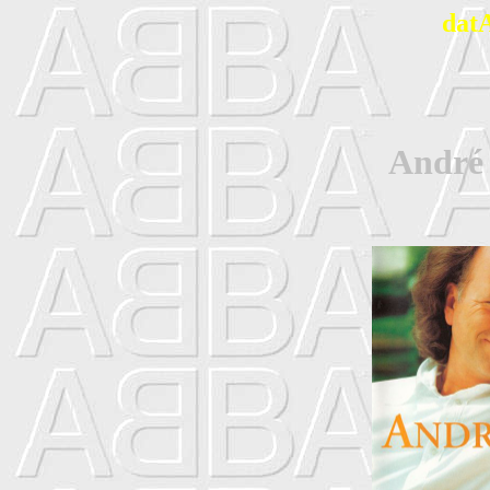
dat
André 