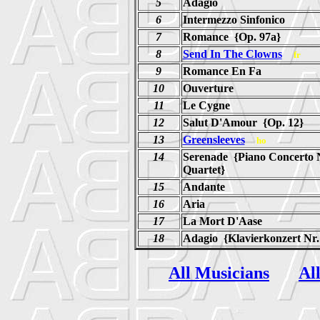
5
Adagio
6
Intermezzo Sinfonico
7
Romance {Op. 97a}
8
Send In The Clowns
fr
9
Romance En Fa
10
Ouverture
11
Le Cygne
12
Salut D'Amour {Op. 12}
13
Greensleeves
ho
14
Serenade {Piano Concerto N
Quartet}
15
Andante
16
Aria
17
La Mort D'Aase
18
Adagio {Klavierkonzert Nr.
All Musicians
Al