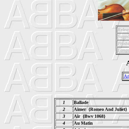
Relea
Suppo
Produ
Langu
A
An
1
Ballade
2
Aimer {Romeo And Juliet}
3
Air {Bwv 1068}
4
Au Matin