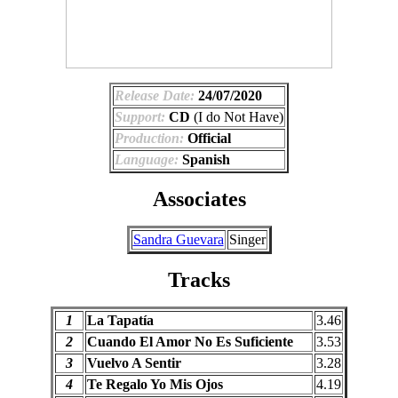
Release Date:
24/07/2020
Support:
CD
(I do Not Have)
Production:
Official
Language:
Spanish
Associates
Sandra Guevara
Singer
Tracks
1
La Tapatía
3.46
2
Cuando El Amor No Es Suficiente
3.53
3
Vuelvo A Sentir
3.28
4
Te Regalo Yo Mis Ojos
4.19