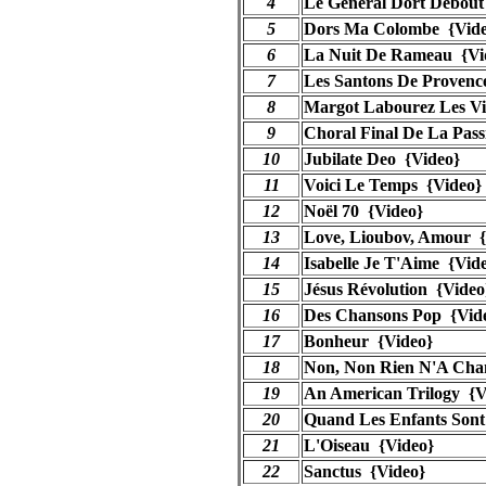
4
Le General Dort Debout
5
Dors Ma Colombe {Vide
6
La Nuit De Rameau {Vi
7
Les Santons De Provenc
8
Margot Labourez Les Vi
9
Choral Final De La Pass
10
Jubilate Deo {Video}
11
Voici Le Temps {Video}
12
Noël 70 {Video}
13
Love, Lioubov, Amour {
14
Isabelle Je T'Aime {Vid
15
Jésus Révolution {Video
16
Des Chansons Pop {Vid
17
Bonheur {Video}
18
Non, Non Rien N'A Cha
19
An American Trilogy {V
20
Quand Les Enfants Sont
21
L'Oiseau {Video}
22
Sanctus {Video}