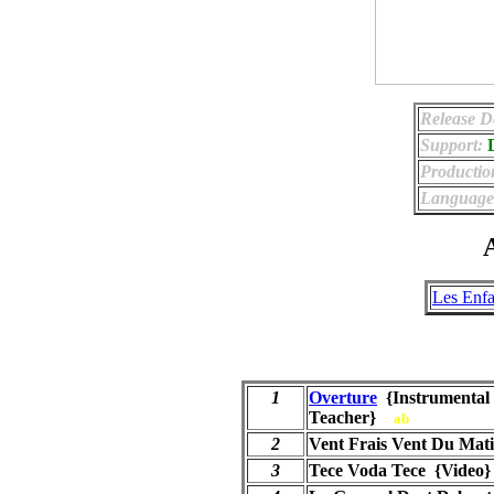
Release D
Support:
Productio
Language
A
Les Enfa
1
Overture
{Instrumental 
Teacher}
ab
2
Vent Frais Vent Du Mat
3
Tece Voda Tece {Video}