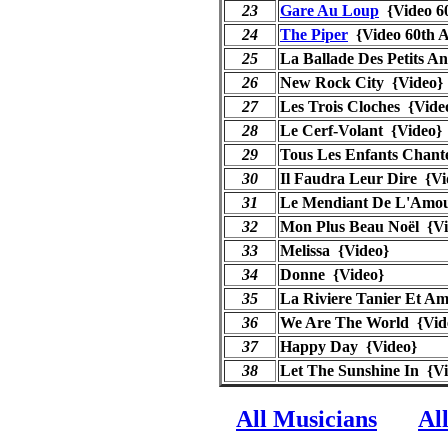
23
Gare Au Loup
{Video 6
24
The Piper
{Video 60th 
25
La Ballade Des Petits A
26
New Rock City {Video}
27
Les Trois Cloches {Vide
28
Le Cerf-Volant {Video}
29
Tous Les Enfants Chant
30
Il Faudra Leur Dire {Vi
31
Le Mendiant De L'Amou
32
Mon Plus Beau Noël {Vi
33
Melissa {Video}
34
Donne {Video}
35
La Riviere Tanier Et A
36
We Are The World {Vid
37
Happy Day {Video}
38
Let The Sunshine In {V
All Musicians
Al