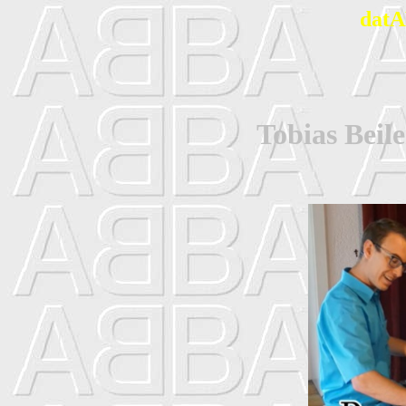
datA
Tobias Beil