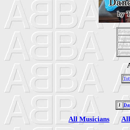
Relea
Suppo
Produ
Langu
A
Tob
1
Da
All Musicians
Al