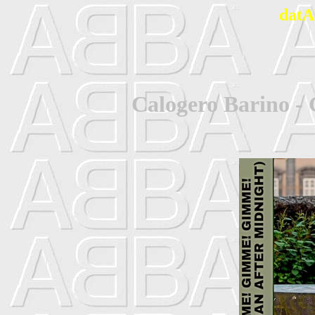
datA
Calogero Barino 