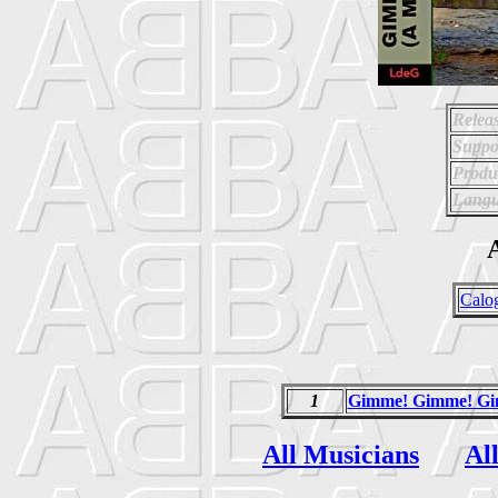
Relea
Suppo
Produ
Langu
A
Calo
1
Gimme! Gimme! Gim
All Musicians
Al