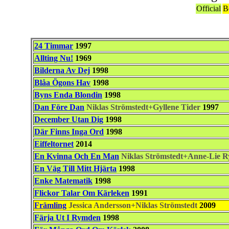
Official
B
24 Timmar
1997
Allting Nu!
1969
Bilderna Av Dej
1998
Blåa Ögons Hav
1998
Byns Enda Blondin
1998
Dan Före Dan
Niklas Strömstedt+Gyllene Tider
1997
December Utan Dig
1998
Där Finns Inga Ord
1998
Eiffeltornet
2014
En Kvinna Och En Man
Niklas Strömstedt+Anne-Lie R
En Väg Till Mitt Hjärta
1998
Enke Matematik
1998
Flickor Talar Om Kärleken
1991
Främling
Jessica Andersson+Niklas Strömstedt
2009
Färja Ut I Rymden
1998