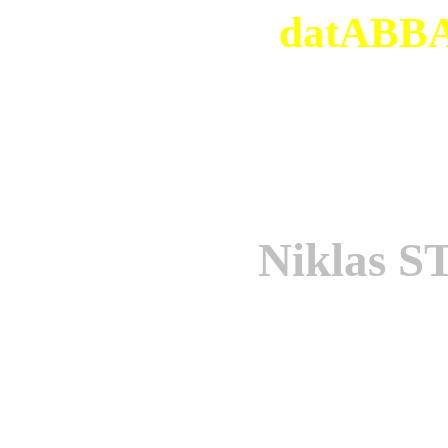
datABBAs
Niklas
Offic