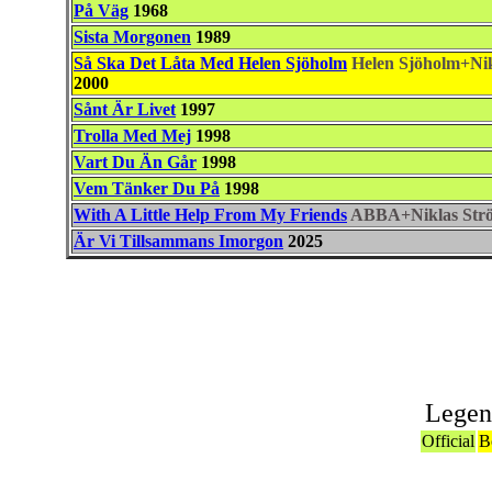
På Väg
1968
Sista Morgonen
1989
Så Ska Det Låta Med Helen Sjöholm
Helen Sjöholm+Ni
2000
Sånt Är Livet
1997
Trolla Med Mej
1998
Vart Du Än Går
1998
Vem Tänker Du På
1998
With A Little Help From My Friends
ABBA+Niklas Strö
Är Vi Tillsammans Imorgon
2025
Associat
Legen
Official
B