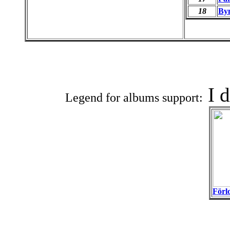
18
By
Offic
I 
Legend for albums support:
Förl
Associat