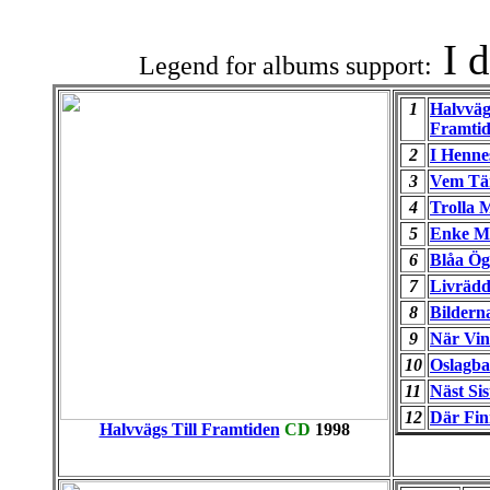
I 
Legend for albums support:
1
Halvvägs
Framti
2
I Henn
3
Vem Tä
4
Trolla 
5
Enke M
6
Blåa Ög
7
Livräd
8
Bildern
9
När Vin
10
Oslagba
11
Näst Sis
12
Där Fin
Halvvägs Till Framtiden
CD
1998