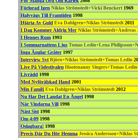
För Många Ord Om Kärlek
2008
Förlorad Igen
Niklas Strömstedt+Vicki Benckert
1969
Halvvägs Till Framtiden
1998
Hjärta Av Guld
Eva Dahlgren+Niklas Strömstedt
2011
I Dag Kommer Aldrig Mer
Niklas Strömstedt+Andreas
I Hennes Rum
1993
I Sommarnattens Ljus
Tomas Ledin+Lena Philipsson+Ni
Inga Änglar Gråter
1997
Interview Svt
Björn+Niklas Strömstedt+Tomas Ledin
20
Live På Visfestivalen
Hootenanny Singers+Tomas Ledin+
Livrädd
1998
Med Nyförälskad Hand
2001
Min Familj
Eva Dahlgren+Niklas Strömstedt
2012
Nu Har Det Landat En Ängel
1998
När Vindarna Vill
1998
Näst Sist
1998
Om 4:09
1998
Oslagbara!
1998
Precis Där Du Hör Hemma
Jessica Andersson+Niklas S