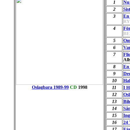
1
Nu
2
Sis
3
En
RY
4
För
BE
5
Om
6
Va
7
Fli
Al
8
En 
9
De
10
Hal
Oslagbara 1989-99
CD
1998
11
I 
12
Osl
13
Bil
14
Sån
15
Ing
16
24
17
Fär