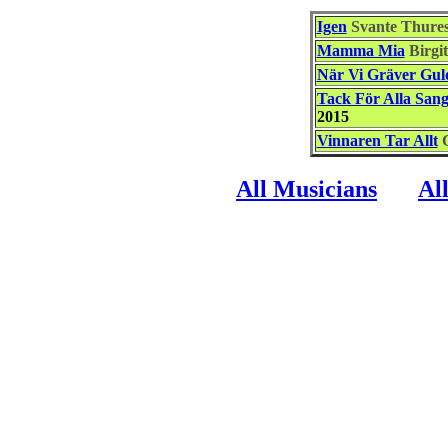
Igen
Svante Thure
Mamma Mia
Birgi
När Vi Gräver Gul
Tack För Alla Sang
2015
Vinnaren Tar Allt
All Musicians
Al