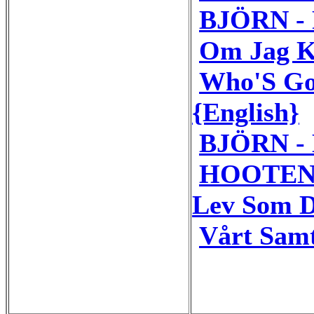
BJÖRN - P
Om Jag K
Who'S Go
{English}
BJÖRN - 
HOOTEN
Lev Som 
Vårt Samt