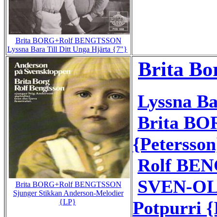
Brita BORG+Rolf BENGTSSON
Lyssna Bara Till Ditt Unga Hjärta {7"}
Brita Bo
Lyssna Ba
Brita BOR
{Petersson
Rolf BEN
SVEN-OL
Brita BORG+Rolf BENGTSSON
Sjunger Stikkan Anderson-Melodier
Potpurri {
{LP}