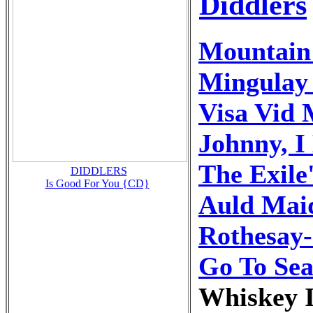
Diddlers
Mountain
Mingulay
Visa Vid
Johnny, I
The Exile
DIDDLERS
Is Good For You {CD}
Auld Maid
Rothesay
Go To Se
Whiskey I