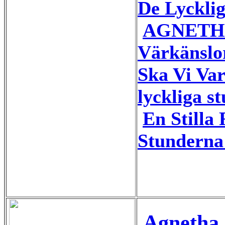
De Lycklig
AGNETHA
Värkänsl
Ska Vi Var
lyckliga s
En Stilla
Stunderna 
Agnetha