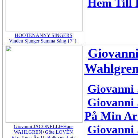
Hem Till
HOOTENANNY SINGERS
Vinden Sjunger Samma Sång {7"}
Giovanni
Wahlgren
Giovanni
Giovanni
På Min A
Giovanni
Giovanni JACONELLI+Hans
WAHLGREN+Göte LOVÉN
Eko Tonar Än Ur Bellmans Luta