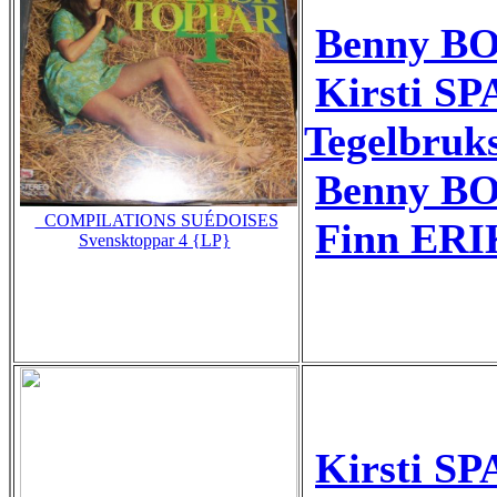
Benny BO
Kirsti S
Tegelbruk
Benny BO
_COMPILATIONS SUÉDOISES
Finn ERI
Svensktoppar 4 {LP}
Kirsti S