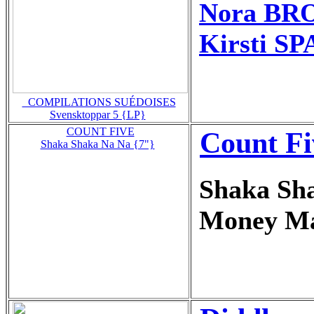
Nora BRO
Kirsti S
_COMPILATIONS SUÉDOISES
Svensktoppar 5 {LP}
COUNT FIVE
Count Fi
Shaka Shaka Na Na {7"}
Shaka Sh
Money M