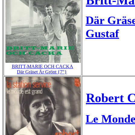
Britt-Ma
Där Gräse
Gustaf
BRITT-MARIE OCH CACKA
Där Gräset Är Grönt {7"}
Robert C
Le Monde