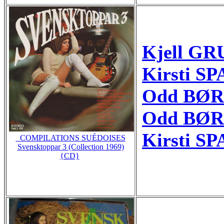
Kjell GR
Kirsti S
Odd BØRR
Odd BØRR
Kirsti SP
_COMPILATIONS SUÉDOISES
Svensktoppar 3 (Collection 1969)
{CD}