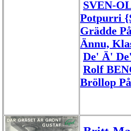
SVEN-O
Potpurri {
Grädde På
Ännu, Kla
De' Ä' De'
Rolf BEN
Bröllop P