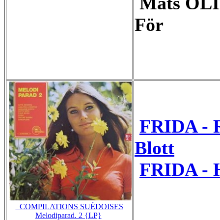
Mats OLIN
För
FRIDA - 
Blott
FRIDA - H
_COMPILATIONS SUÉDOISES
Melodiparad. 2 {LP}