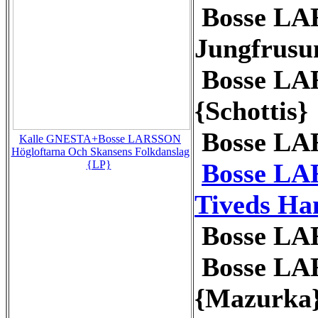
Bosse LA
Jungfrusu
Bosse LAR
{Schottis}
Bosse LA
Kalle GNESTA+Bosse LARSSON
Högloftarna Och Skansens Folkdanslag
Bosse L
{LP}
Tiveds H
Bosse LA
Bosse LAR
{Mazurka