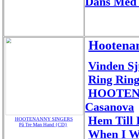
Dans Med
Hootenan
Vinden S
Ring Ring
HOOTEN
Casanova
Hem Till
HOOTENANNY SINGERS
På Tre Man Hand {CD}
When I W