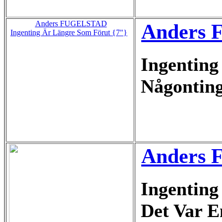
Anders FUGELSTAD
Anders F
Ingenting Är Längre Som Förut {7"}
Ingenting
Någontin
Anders F
Ingenting
Det Var E