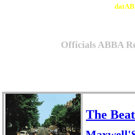
datAB
Officials ABBA R
The Beat
Maxwell'