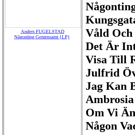
Någontin
Kungsgat
Våld Och
Anders FUGELSTAD
Någonting Gemensamt {LP}
Det Är Int
Visa Till
Julfrid Ö
Jag Kan B
Ambrosia
Om Vi Än
Någon Va