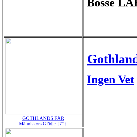
Bosse LA
Gothland
Ingen Vet
GOTHLANDS FÅR
Människors Glädje {7"}