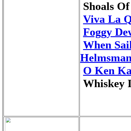
Shoals Of
Viva La Q
Foggy De
When Sail
Helmsma
O Ken Ka
Whiskey I