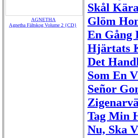
Skål Kär
Glöm Ho
AGNETHA
Agnetha Fältskog Volume 2 {CD}
En Gång 
Hjärtats 
Det Hand
Som En V
Señor Gon
Zigenarv
Tag Min H
Nu, Ska V