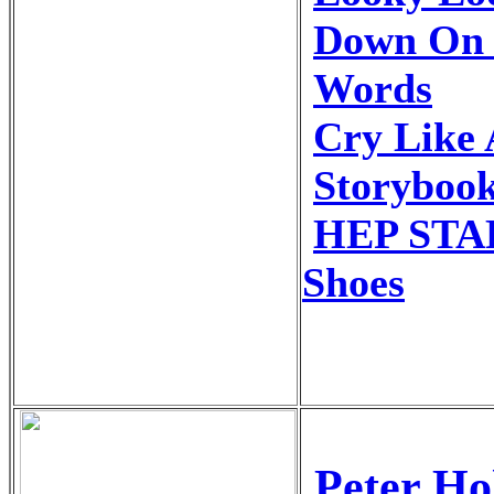
Down On 
Words
Cry Like
Storybook
HEP STA
Shoes
Peter H