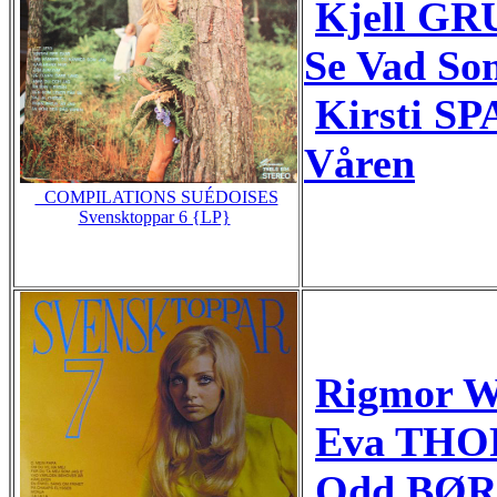
Kjell GR
Se Vad S
Kirsti S
Våren
_COMPILATIONS SUÉDOISES
Svensktoppar 6 {LP}
Rigmor W
Eva THOR
Odd BØRR