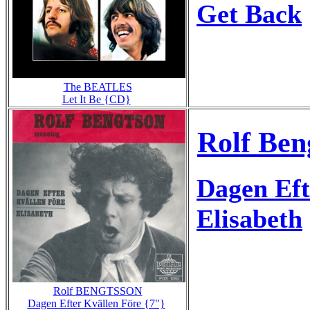
Get Back
The BEATLES
Let It Be {CD}
Rolf Ben
Dagen Eft
Elisabeth
Rolf BENGTSSON
Dagen Efter Kvällen Före {7"}