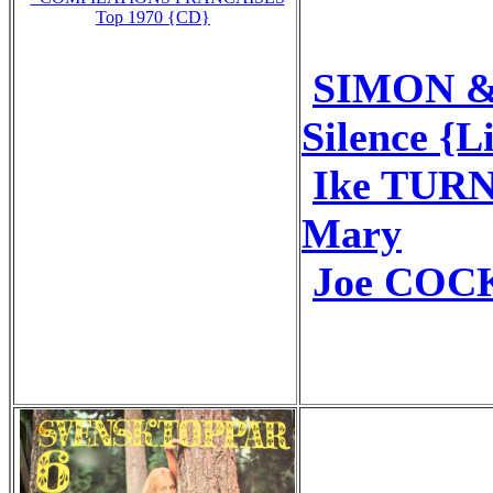
Top 1970 {CD}
SIMON &
Silence {L
Ike TUR
Mary
Joe COCK