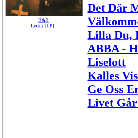
Det Där 
Välkomme
B&B
Lycka {LP}
Lilla Du, 
ABBA - H
Liselott
Kalles Vi
Ge Oss E
Livet Går