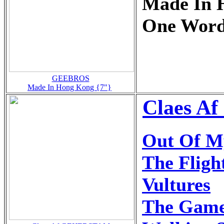
Made In 
One Word
GEEBROS
Made In Hong Kong {7"}
Claes Af
Out Of M
The Fligh
Vultures
The Gam