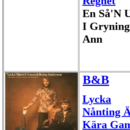
Regnet
En Så'N 
I Grynin
Ann
B&B
Lycka
Nånting 
Kära Gam