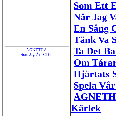
Som Ett 
När Jag 
En Sång 
Tänk Va 
Ta Det B
AGNETHA
Som Jag Är {CD}
Om Tårar
Hjärtats 
Spela Vår
AGNETHA
Kärlek