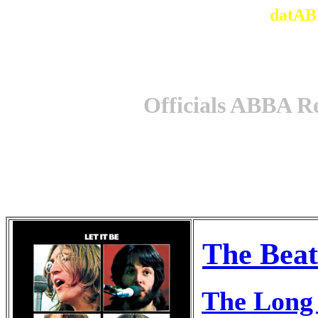
datAB
Officials ABBA R
The Beat
The Long