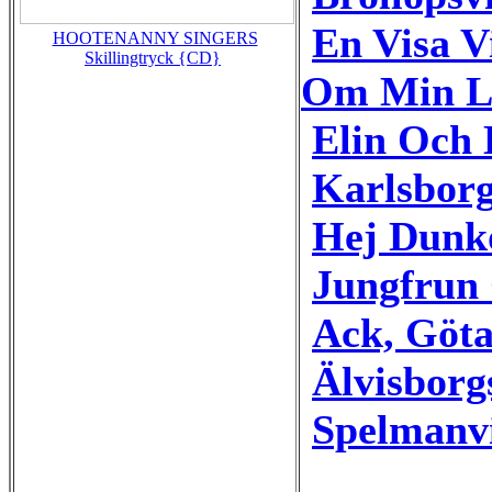
En Visa V
HOOTENANNY SINGERS
Skillingtryck {CD}
Om Min Li
Elin Och
Karlsborg
Hej Dunk
Jungfrun
Ack, Göt
Älvisborg
Spelmanv