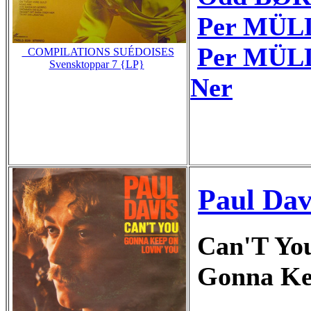
Per MÜL
Per MÜLL
_COMPILATIONS SUÉDOISES
Svensktoppar 7 {LP}
Ner
Paul Dav
Can'T Yo
Gonna Ke