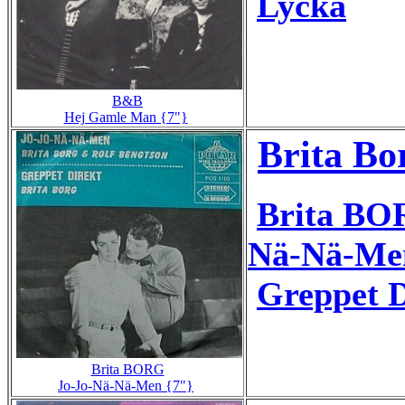
Lycka
B&B
Hej Gamle Man {7"}
Brita Bo
Brita BO
Nä-Nä-Me
Greppet D
Brita BORG
Jo-Jo-Nä-Nä-Men {7"}