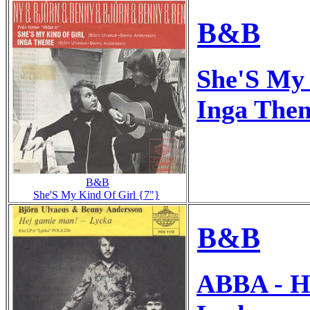
B&B
She'S My 
Inga Them
B&B
She'S My Kind Of Girl {7"}
B&B
ABBA - H