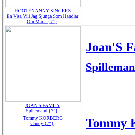
HOOTENANNY SINGERS
En Visa Vill Jag Sjunga Som Handlar
Om Min... {7"}
Joan'S F
Spillema
JOAN'S FAMILY
Spillemand {7"}
Tommy KÖRBERG
Tommy K
Candy {7"}