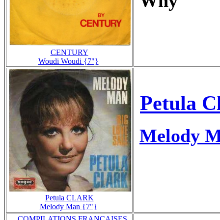
Why
CENTURY
Woudi Woudi {7"}
Petula C
Melody 
Petula CLARK
Melody Man {7"}
_COMPILATIONS FRANCAISES