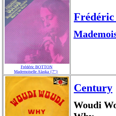
Frédéric
Mademoise
Frédéric BOTTON
Mademoiselle Alaska {7"}
Century
Woudi W