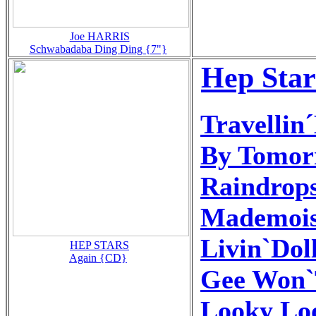
Joe HARRIS
Schwabadaba Ding Ding {7"}
Hep Star
Travellin
By Tomor
Raindrop
Mademoise
Livin`Dol
HEP STARS
Again {CD}
Gee Won`
Looky Lo