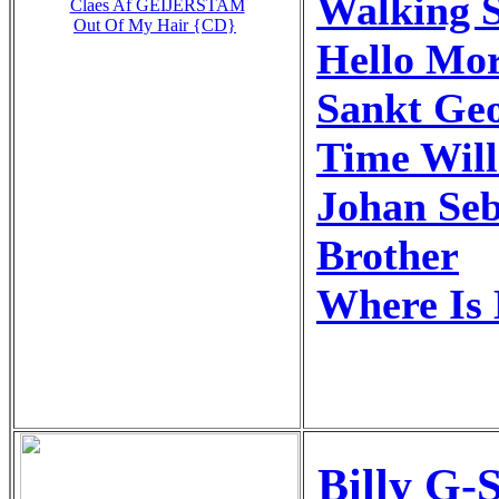
Walking 
Claes Af GEIJERSTAM
Out Of My Hair {CD}
Hello Mo
Sankt Geo
Time Wil
Johan Seb
Brother
Where Is 
Billy G-