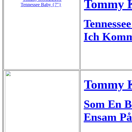
Tommy K
Tennessee Baby {7"}
Tennessee
Ich Komm
Tommy K
Som En B
Ensam På