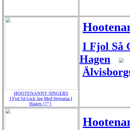
Hootenan
I Fjol Så
Hagen
Älvisborg
HOOTENANNY SINGERS
I Fjol Så Gick Jag Med Herrarna I
Hagen {7"}
Hootenan