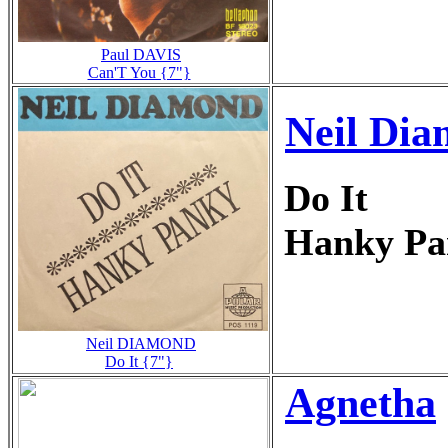
Paul DAVIS
Can'T You {7"}
Neil Di
Do It
Hanky P
Neil DIAMOND
Do It {7"}
Agnetha