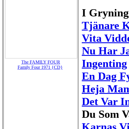
I Grynin
Tjänare K
Vita Vidd
Nu Har Ja
Ingenting
The FAMILY FOUR
Family Four 1971 {CD}
En Dag Fy
Heja Ma
Det Var I
Du Som V
Karnas V