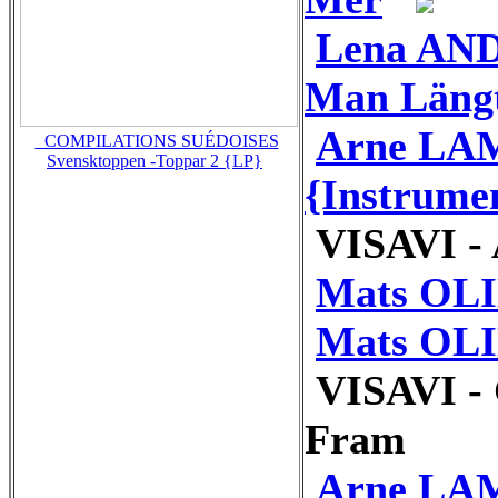
Lena AND
Man Längt
Arne LAM
_COMPILATIONS SUÉDOISES
Svensktoppen -Toppar 2 {LP}
{Instrume
VISAVI -
Mats OLIN
Mats OLI
VISAVI - 
Fram
Arne LAM