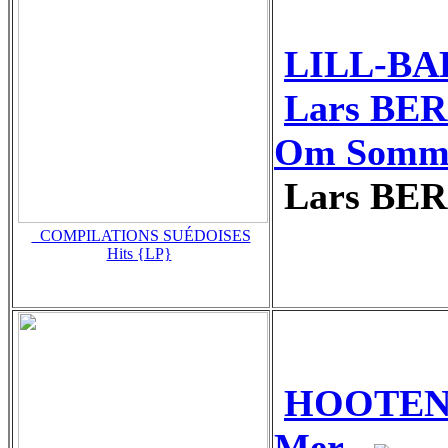
LILL-BAB
Lars BE
Om Somm
Lars BER
_COMPILATIONS SUÉDOISES
Hits {LP}
HOOTENA
Mer