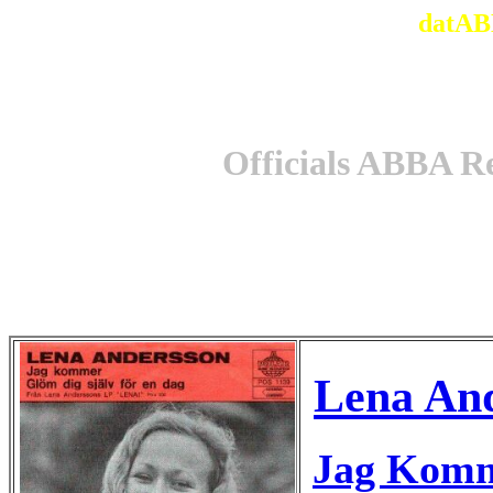
datAB
Officials ABBA R
Lena An
Jag Kom