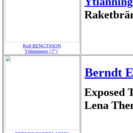
Ytlännin
Raketbrän
Rolf BENGTSSON
Ytlänningen {7"}
Berndt E
Exposed 
Lena Th