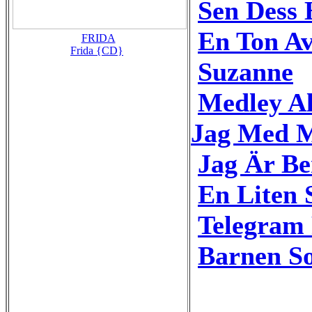
Sen Dess 
En Ton Av
FRIDA
Frida {CD}
Suzanne
Medley Al
Jag Med M
Jag Är B
En Liten
Telegram
Barnen S