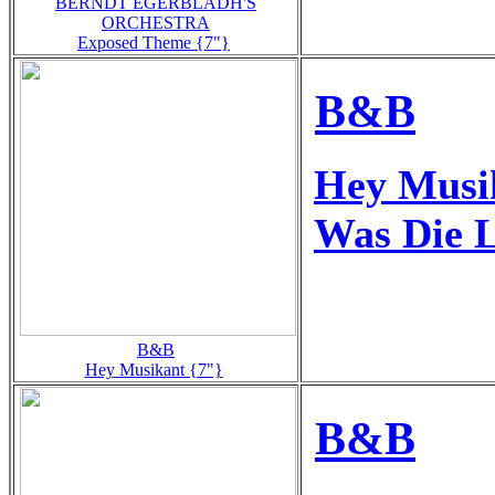
BERNDT EGERBLADH'S
ORCHESTRA
Exposed Theme {7"}
B&B
Hey Musi
Was Die L
B&B
Hey Musikant {7"}
B&B