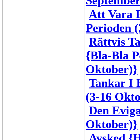
September
Att Vara
Perioden (
Rättvis T
{Bla-Bla P
Oktober)}
Tankar I 
(3-16 Okto
Den Eviga
Oktober)}
Avsked {H