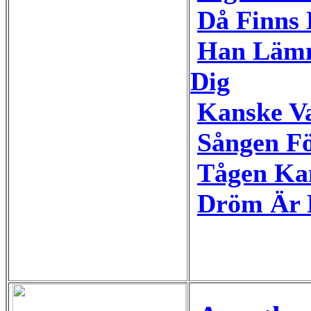
Då Finns
Han Lämn
Dig
Kanske Va
Sången Fö
Tågen Ka
Dröm Är 