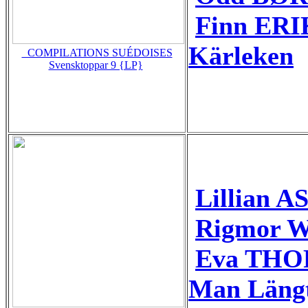
Finn ERIK
Kärleken
_COMPILATIONS SUÉDOISES
Svensktoppar 9 {LP}
Lillian 
Rigmor W
Eva THOR
Man Längt