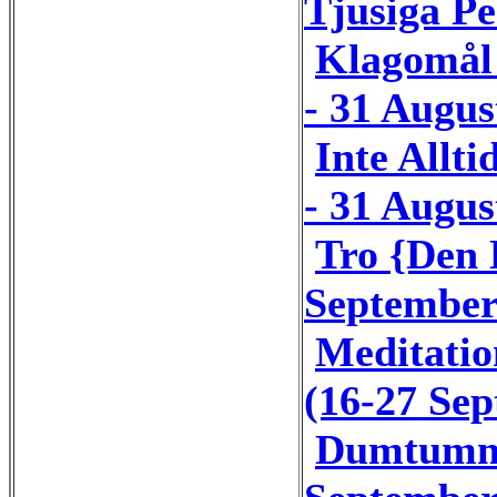
Tjusiga Pe
Klagomål 
- 31 Augus
Inte Allti
- 31 Augus
Tro {Den 
September
Meditatio
(16-27 Se
Dumtumme