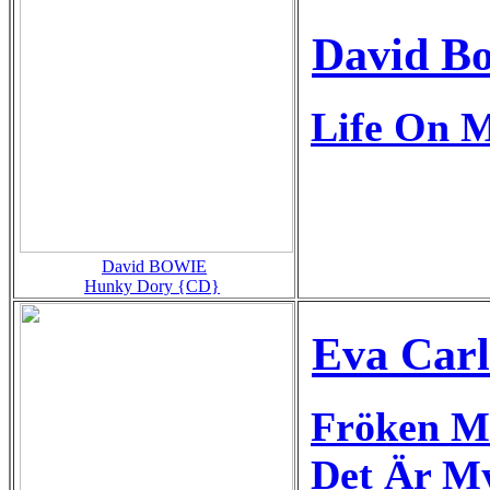
David B
Life On 
David BOWIE
Hunky Dory {CD}
Eva Carl
Fröken Mi
Det Är M