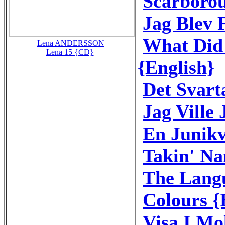
Scarborou
Jag Blev 
What Did 
Lena ANDERSSON
Lena 15 {CD}
{English}
Det Svart
Jag Ville 
En Junikv
Takin' Na
The Langu
Colours {
Visa I M