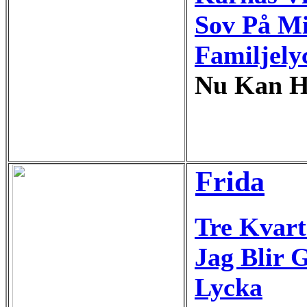
Sov På M
Familjely
Nu Kan He
Frida
Tre Kvar
Jag Blir 
Lycka