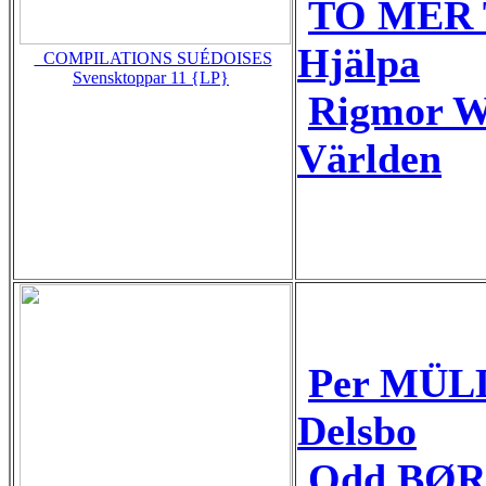
TO MER T
Hjälpa
_COMPILATIONS SUÉDOISES
Svensktoppar 11 {LP}
Rigmor W
Världen
Per MÜLL
Delsbo
Odd BØRR