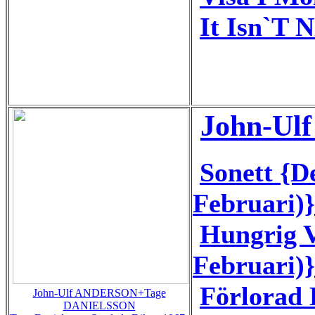
It Isn`T N
John-Ulf
Sonett {D
Februari)}
Hungrig V
Februari)}
Förlorad 
John-Ulf ANDERSON+Tage
DANIELSSON