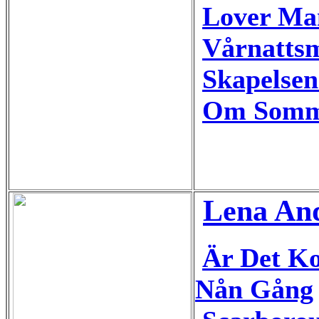
Lover Man
Vårnattsm
Skapelsen
Om Somm
Lena An
Är Det Ko
Nån Gång