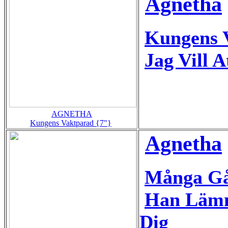
Agnetha
Kungens 
Jag Vill A
AGNETHA
Kungens Vaktparad {7"}
Agnetha
Många Gå
Han Lämn
Dig