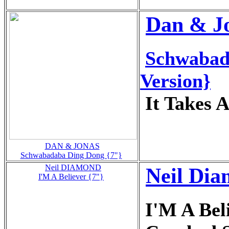
Dan & J
Schwabad
Version}
It Takes 
DAN & JONAS
Schwabadaba Ding Dong {7"}
Neil DIAMOND
Neil Di
I'M A Believer {7"}
I'M A Bel