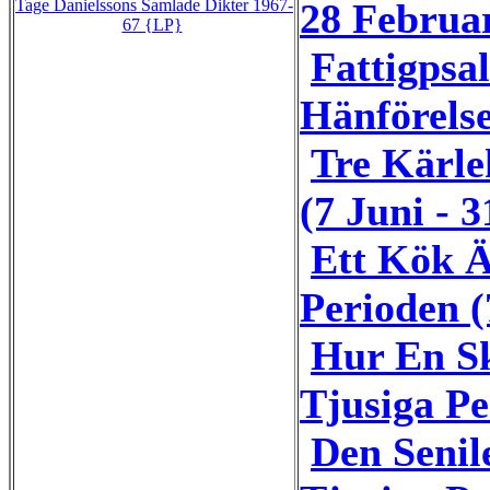
28 Februar
Tage Danielssons Samlade Dikter 1967-
67 {LP}
Fattigpsa
Hänförelse
Tre Kärle
(7 Juni - 3
Ett Kök Ä
Perioden (
Hur En Sk
Tjusiga Pe
Den Senil