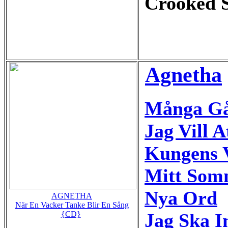
Crooked S
Agnetha
Många Gå
Jag Vill A
Kungens 
Mitt Som
Nya Ord
AGNETHA
När En Vacker Tanke Blir En Sång
Jag Ska I
{CD}