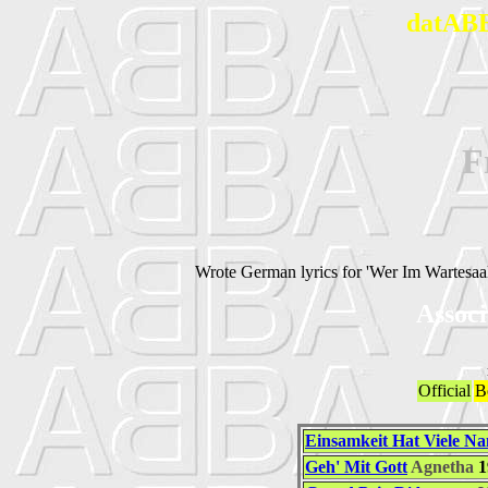
datABB
F
Wrote German lyrics for 'Wer Im Wartesaa
Associ
Official
B
Einsamkeit Hat Viele N
Geh' Mit Gott
Agnetha
1