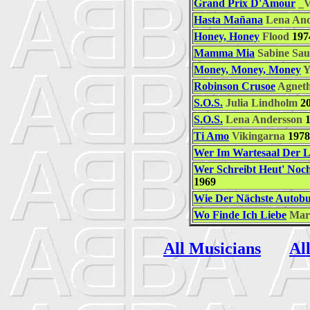
Grand Prix D'Amour
_V
Hasta Mañana
Lena And
Honey, Honey
Flood
197
Mamma Mia
Sabine Sau
Money, Money, Money
Y
Robinson Crusoe
Agnet
S.O.S.
Julia Lindholm
20
S.O.S.
Lena Andersson
1
Ti Amo
Vikingarna
1978
Wer Im Wartesaal Der L
Wer Schreibt Heut' Noch
1969
Wie Der Nächste Autob
Wo Finde Ich Liebe
Mar
All Musicians
Al