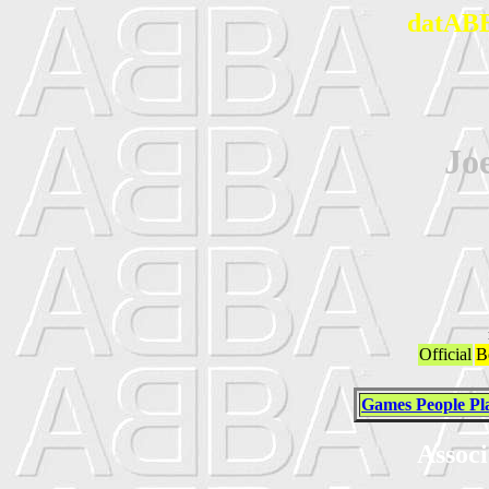
datABB
Jo
Official
B
Games People Pl
Associ