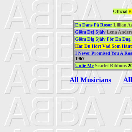
Official
B
En Dans På Rosor
Lillian A
Glöm Dej Själv
Lena Ander
Glöm Dig Själv För En Dag
Har Du Hört Vad Som Hänt
I Never Promised You A Ro
1967
Untie Me
Scarlet Ribbons
20
All Musicians
Al