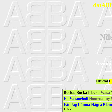
datABB
Ni
Associ
Official
B
Bocka, Bocka Plocka
Wasa
En Valsmelodi
Hootenanny 
Får Jag Lämna Några Blo
1972