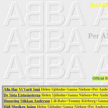
datABB
Per 
Official
B
Alla Har Vi Varit Små
Helen Sjöholm+Sanna Nielsen+Per Ande
De Sista Entusiasterna
Helen Sjöholm+Sanna Nielsen+Per Ande
Honoring Stikkan Anderson
Lill-Babs+Tommy Körberg+Sanna 
Håll Musiken Igång
Helen Sjöholm+Sanna Nielsen+Per Anders