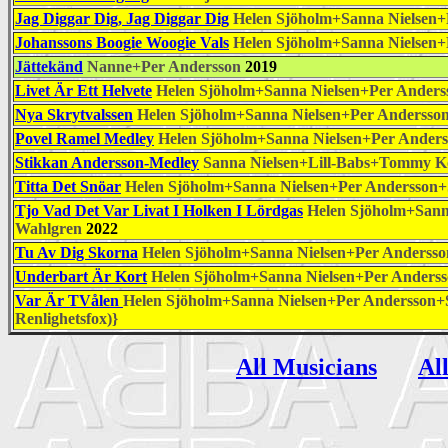
Jag Diggar Dig, Jag Diggar Dig
Helen Sjöholm+Sanna Nielsen+
Johanssons Boogie Woogie Vals
Helen Sjöholm+Sanna Nielsen+
Jättekänd
Nanne+Per Andersson
2019
Livet Är Ett Helvete
Helen Sjöholm+Sanna Nielsen+Per Anders
Nya Skrytvalssen
Helen Sjöholm+Sanna Nielsen+Per Andersson
Povel Ramel Medley
Helen Sjöholm+Sanna Nielsen+Per Anders
Stikkan Andersson-Medley
Sanna Nielsen+Lill-Babs+Tommy K
Titta Det Snöar
Helen Sjöholm+Sanna Nielsen+Per Andersson+
Tjo Vad Det Var Livat I Holken I Lördgas
Helen Sjöholm+Sann
Wahlgren
2022
Tu Av Dig Skorna
Helen Sjöholm+Sanna Nielsen+Per Andersso
Underbart Är Kort
Helen Sjöholm+Sanna Nielsen+Per Anderss
Var Är TVålen
Helen Sjöholm+Sanna Nielsen+Per Andersson+
Renlighetsfox)}
All Musicians
Al