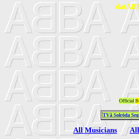
datABB
Official
B
TVå Solröda Seg
All Musicians
Al