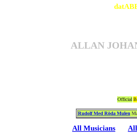
datABB
ALLAN JOHA
Associ
Official
B
Rudolf Med Röda Mulen
Ma
All Musicians
Al