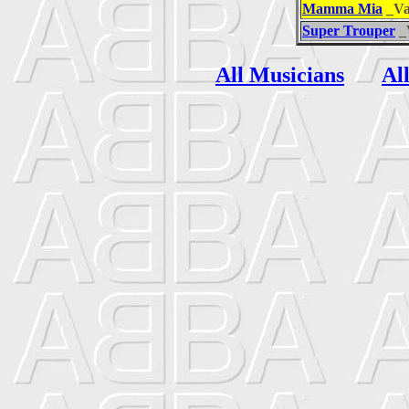
Mamma Mia
_Va
Super Trouper
_
All Musicians
Al