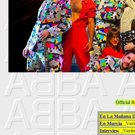
Official
B
En La Mañana 
En Murcia
_Vari
Interview
_Vario