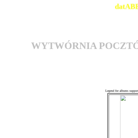
datABB
WYTWÓRNIA POCZT
Associ
Legend for albums suppor