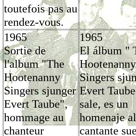
toutefois pas au
rendez-vous.
1965
1965
Sortie de
El álbum " 
l'album "The
Hootenanny
Hootenanny
Singers sju
Singers sjunger
Evert Taube
Evert Taube",
sale, es un
hommage au
homenaje a
chanteur
cantante su