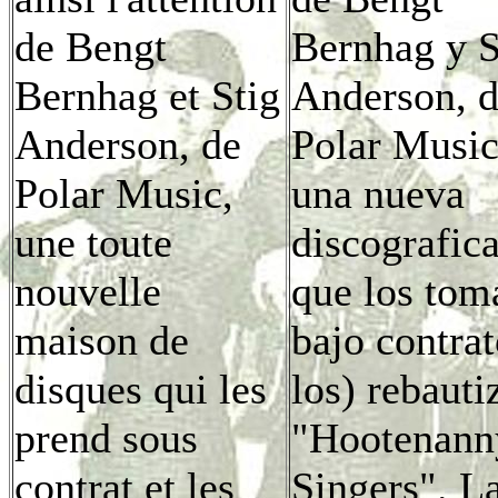
de Bengt
Bernhag y S
Bernhag et Stig
Anderson, 
Anderson, de
Polar Music
Polar Music,
una nueva
une toute
discografic
nouvelle
que los tom
maison de
bajo contrat
disques qui les
los) rebauti
prend sous
"Hootenann
contrat et les
Singers". L