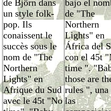
de Björn dans
bajo el nom
un style folk-
de "The
pop. Ils
Northern
conaissent le
Lights" en
succès sous le
África del 
nom de "The
con el 45t 
Northern
time ". "Ba
Lights" en
those are th
Afrique du Sud
rules ", una
avec le 45t "No
las