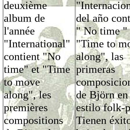
deuxième
"Internacio
album de
del año con
l'année
" No time "
"International"
"Time to m
contient "No
along", las
time" et "Time
primeras
to move
composicio
along", les
de Björn en
premières
estilo folk-
compositions
Tienen éxit