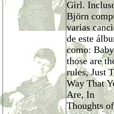
Girl. Inclus
Björn comp
varias canc
de este álb
como: Baby
those are th
rules, Just 
Way That Y
Are, In
Thoughts of