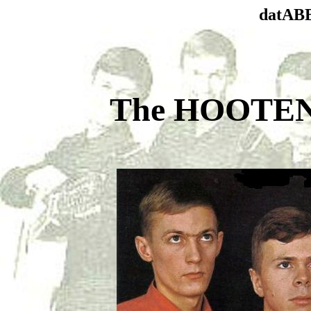
datABB
The HOOTE