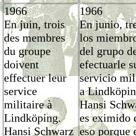
1966
1966
En juin, trois
En junio, tr
des membres
los miembr
du groupe
del grupo d
doivent
efectuarle s
effectuer leur
servicio mil
service
a Lindköpin
militaire à
Hansi Schw
Lindköping.
es eximido 
Hansi Schwarz
eso porque 