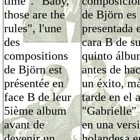
time". "Baby,
composicio
those are the
de Björn es
rules", l'une
presentada 
des
cara B de s
compositions
quinto álb
de Björn est
antes de ha
présentée en
un éxito, m
face B de leur
tarde en el 
5ième album
"Gabrielle" 
avant de
en una vers
devenir un
holandesa e