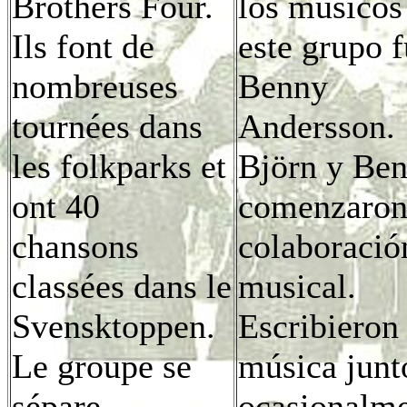
Brothers Four.
los músicos
Ils font de
este grupo 
nombreuses
Benny
tournées dans
Andersson.
les folkparks et
Björn y Be
ont 40
comenzaron
chansons
colaboració
classées dans le
musical.
Svensktoppen.
Escribieron
Le groupe se
música junt
sépare
ocasionalm