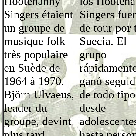
Hootenanny
los Hooten
Singers étaient
Singers fue
un groupe de
de tour por 
musique folk
Suecia. El
très populaire
grupo
en Suède de
rápidament
1964 à 1970.
ganó seguid
Björn Ulvaeus,
de todo tipo
leader du
desde
groupe, devint
adolescente
plus tard
hasta perso