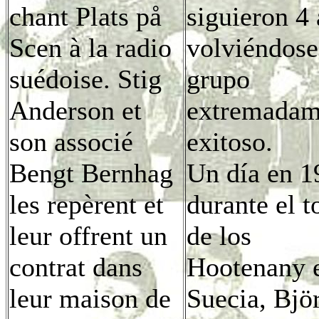
chant Plats på
siguieron 4
Scen à la radio
volviéndose
suédoise. Stig
grupo
Anderson et
extremadam
son associé
exitoso.
Bengt Bernhag
Un día en 1
les repèrent et
durante el t
leur offrent un
de los
contrat dans
Hootenany 
leur maison de
Suecia, Bjö