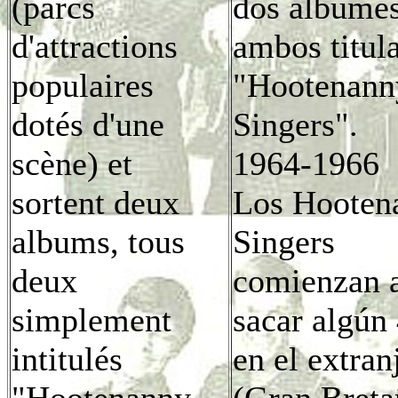
(parcs
dos álbumes
d'attractions
ambos titul
populaires
"Hootenann
dotés d'une
Singers".
scène) et
1964-1966
sortent deux
Los Hooten
albums, tous
Singers
deux
comienzan 
simplement
sacar algún
intitulés
en el extran
"Hootenanny
(Gran Breta