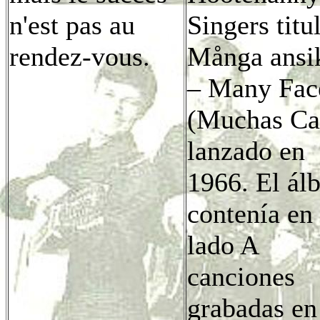
n'est pas au
Singers titu
rendez-vous.
Många ansi
– Many Fac
(Muchas Ca
lanzado en
1966. El ál
contenía en
lado A
canciones
grabadas en