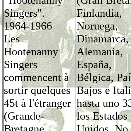
Singers".
Finlandia,
1964-1966
Noruega,
Les
Dinamarca,
Hootenanny
Alemania,
Singers
España,
commencent à
Bélgica, Pa
sortir quelques
Bajos e Ital
45t à l'étranger
hasta uno 3
(Grande-
los Estados
Bretagne,
Unidos. No