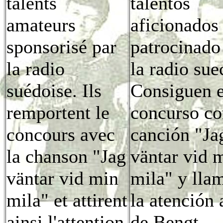
talents
talentos
amateurs
aficionados
sponsorisé par
patrocinado
la radio
la radio sue
suédoise. Ils
Consiguen e
remportent le
concurso co
concours avec
canción "Ja
la chanson "Jag
väntar vid 
väntar vid min
mila" y lla
mila" et attirent
la atención 
ainsi l'attention
de Bengt