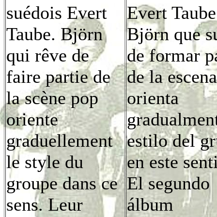
suédois Evert
Evert Taube
Taube. Björn
Björn que s
qui rêve de
de formar p
faire partie de
de la escen
la scène pop
orienta
oriente
gradualment
graduellement
estilo del g
le style du
en este sent
groupe dans ce
El segundo
sens. Leur
álbum