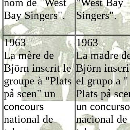
nom de "West
"West Bay
Bay Singers".
Singers".
1963
1963
La mère de
La madre d
Björn inscrit le
Björn inscr
groupe à "Plats
el grupo a "
på scen" un
Plats på sce
concours
un concurso
national de
nacional de