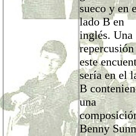
sueco y en e
lado B en
inglés. Una
repercusión
este encuen
sería en el 
B contenie
una
composició
Benny Sun