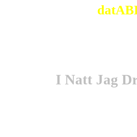
datABB
I Natt Jag 
Origi