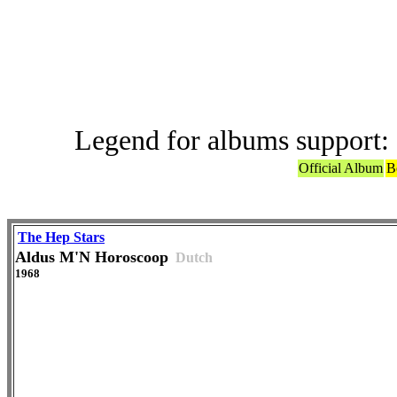
ABBA or ABBA
Legend for albums support:
Official Album
B
The Hep Stars
Aldus M'N Horoscoop
Dutch
1968