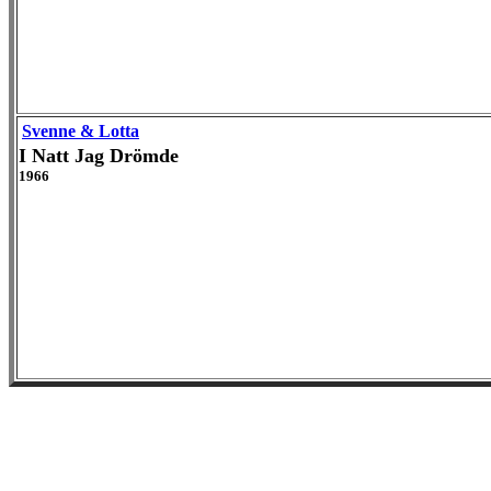
Svenne & Lotta
I Natt Jag Drömde
1966
Live and B