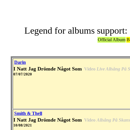
Legend for albums support:
Official Album
B
Darin
I Natt Jag Drömde Något Som
Video
Live Allsång På 
07/07/2020
Smith & Thell
I Natt Jag Drömde Något Som
Video
Allsång På Skan
10/08/2021